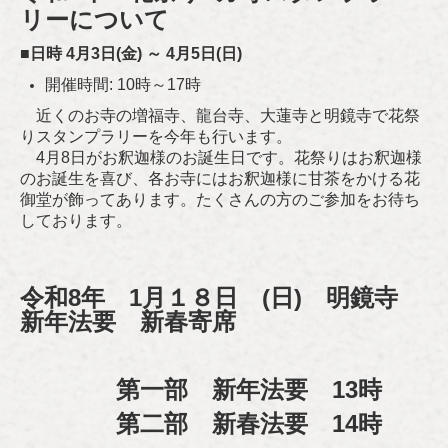
リーについて
■
日時 4月3日(金) ～ 4月5日(日)
開催時間: 10時～17時
近くのお寺の増福寺、龍台寺、
大蓮寺と明鏡寺で花祭
りスタンプラリーを今年も行います。
4月8日がお釈迦様のお誕生日です。花祭りはお釈迦様
のお誕生を喜び、各お寺にはお釈迦様に甘茶をかける花
御堂が飾ってあります。たくさんの方のご参加をお待ち
しております。
令和8
年 1月１８日 (日) 明鏡寺
新年法要 新春寄席
第一部 新年法要 13時
第二部 新春法要 14時