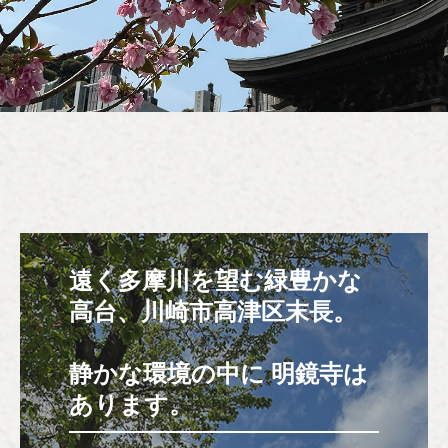
交通案内
遠く多摩川を望む緑豊かな
高台、川崎市高津区末長。

静かな環境の中に 明鏡寺は
あります。