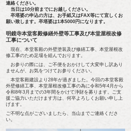
連絡ください。
当日は10分前までにお越しください。
卒塔婆の申込の方は、お手紙又はFAX等にて宜しくお
願い致します。卒塔婆は1本5000円になります。
明鏡寺本堂客殿修繕外壁等工事及び本堂屋根改修
工事について
現在、本堂客殿の外壁塗装及び修繕工事、本堂屋根改
修工事のため足場を組んでおります。
お参りの際には、ご不便をおかけして大変申し訳あり
ませんが、お気をつけてお参りください。
本堂客殿建設より28年が過ぎました。今回の本堂客殿
外壁修繕工事、本堂屋根改修工事の為に令和5年4月から
令和8年3月までの3年間をかけて浄財を募ります。ご支
援ご協力いただけます方は、何卒よろしくお願い申し上
げます。
ご不明な点がございましたら、当山までご連絡くださ
い。