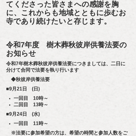
てくださった皆さまへの感謝を胸
に、これからも地域とともに歩むお
寺であり続けたいと存じます。
令和7
年度 樹木葬秋彼岸供養法要の
お知らせ
令和7年樹木葬秋彼岸供養法要につきましては、二日に
分けて合同で法要を執り行います
◆
秋彼岸供養
法要
■9月21日 (日)
一回目 10時～
二回目 13時～
■9月24日 (水)
一回目 11時～
※法要に参加希望の方は、希望の時間と参加人数をご