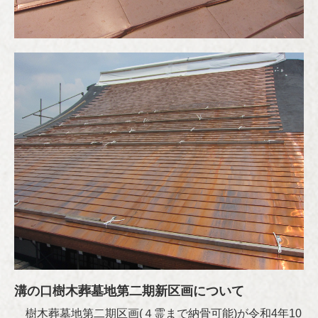
溝の口樹木葬墓地第二期新区画について
樹木葬墓地第二期区画(４霊まで納骨可能)が令和4年10