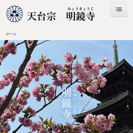
ホーム
ホーム
明鏡寺について
主な年中行事
境内のご案内
法要・法事
斎場-法要・仏事-
墓地・納骨堂
樹木葬
お知らせ