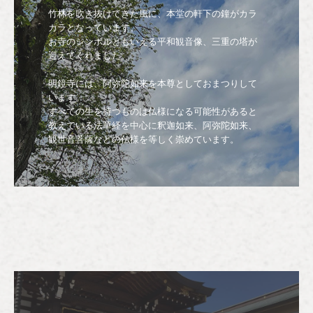
竹林を吹き抜けてきた風に、本堂の軒下の鐘がカラ
カラとなっています。

お寺のシンボルともいえる平和観音像、三重の塔が
迎えてくれました。

明鏡寺には、阿弥陀如来を本尊としておまつりして
います。

すべての生を持つものは仏様になる可能性があると
教えている法華経を中心に釈迦如来、阿弥陀如来、
観世音菩薩などの仏様を等しく崇めています。